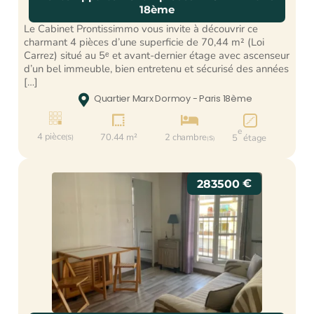
18ème
Le Cabinet Prontissimmo vous invite à découvrir ce
charmant 4 pièces d’une superficie de 70,44 m² (Loi
Carrez) situé au 5ᵉ et avant-dernier étage avec ascenseur
d’un bel immeuble, bien entretenu et sécurisé des années
[…]

Quartier Marx Dormoy - Paris 18ème



e
4 pièce
s
70.44 m²
2 chambre
s
5
étage
(
)
(
)
€
283500