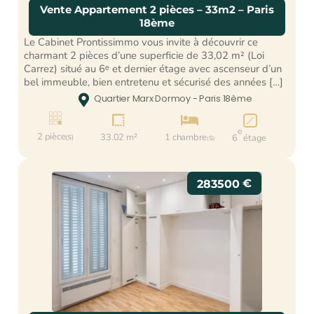
Vente Appartement 2 pièces – 33m2 – Paris
18ème
Le Cabinet Prontissimmo vous invite à découvrir ce
charmant 2 pièces d’une superficie de 33,02 m² (Loi
Carrez) situé au 6ᵉ et dernier étage avec ascenseur d’un
bel immeuble, bien entretenu et sécurisé des années […]

Quartier Marx Dormoy - Paris 18ème



e
2 pièce
s
33.02 m²
1 chambre
s
6
étage
(
)
(
)
€
283500