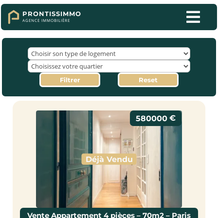

PRONTISSIMMO
AGENCE IMMOBILIÈRE
Filtrer
Reset
€
580000
Déjà Vendu
Vente Appartement 4 pièces – 70m2 – Paris