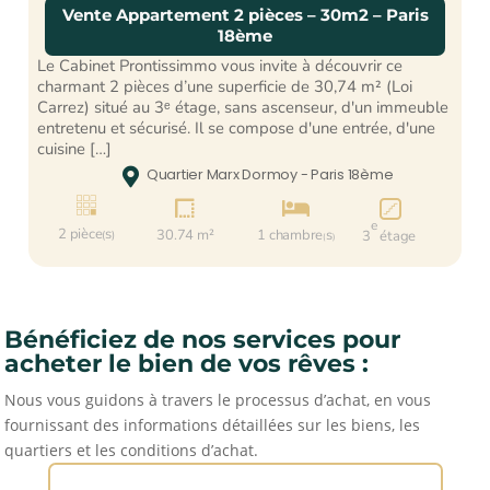
Vente Appartement 2 pièces – 30m2 – Paris
18ème
Le Cabinet Prontissimmo vous invite à découvrir ce
charmant 2 pièces d’une superficie de 30,74 m² (Loi
Carrez) situé au 3ᵉ étage, sans ascenseur, d'un immeuble
entretenu et sécurisé. Il se compose d'une entrée, d'une
cuisine […]

Quartier Marx Dormoy - Paris 18ème



e
2 pièce
s
30.74 m²
1 chambre
s
3
étage
(
)
(
)
Bénéficiez de nos services pour
acheter le bien de vos rêves :
Nous vous guidons à travers le processus d’achat, en vous
fournissant des informations détaillées sur les biens, les
quartiers et les conditions d’achat.